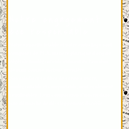
Notre engagement
éco responsable
Notre vaisselle jetable et notre emballage sont
composés de PLA, matière plastique d’origine
végétale biodégradable utilisant de l’amidon
de maïs comme matière première.
Nos saladiers en fibre de canne à sucre,
biodégradable et compostable, sont également
réutilisables. Leur composition s’inscrit dans
une démarche de développement durable.